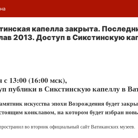
ена
тинская капелла закрыта. Последни
лав 2013. Доступ в Сикстинскую ка
 с 13:00 (16:00 мск),
уп публики в Сикстинскую капеллу в Ва
мятник искусства эпохи Возрождения будет закры
едстоящим конклавом, на котором будет избран но
ространил во вторник официальный сайт Ватиканских музеев.