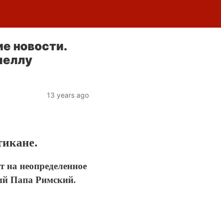
е новости.
пеллу
13 years ago
тикане.
т на неопределенное
вый Папа Римский.