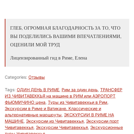
ГЛЕБ, ОГРОМНАЯ БЛАГОДАРНОСТЬ ЗА ТО, ЧТО
ВЫ ПОДЕЛИЛИСЬ ВАШИМИ ВПЕЧАТЛЕНИЯМИ,
ОЦЕНИЛИ МОЙ ТРУД
Лицензированный гид в Риме, Елена
Categories:
Отзывы
Tags:
ОДИН ДЕНЬ В РИМЕ
,
Рим за один день
,
ТРАНСФЕР
ИЗ ЧИВИТАВЕККЬЯ на машине в РИМ или АЭРОПОРТ
ФЬЮМИЧИНО цена
,
Туры из Чивитавеккьи в Рим
,
Экскурсии в Риме и Ватикане. Классические и
альтернативные маршруты
,
ЭКСКУРСИИ В РИМЕ НА
МАШИНЕ
,
Экскурсии из Чивитавеккья
,
Экскурсии порт
Чивитавеккья
,
Экскурсии Чивитавеккья
,
Экскурсионные
туры Чивитавеккья